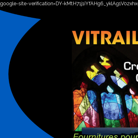
google-site-verification=DY-kMtH71j1iYfAHg6_yklAg1V