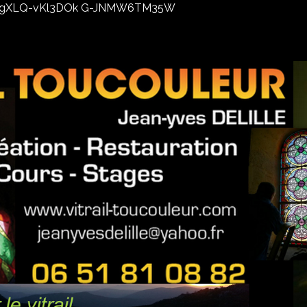
02xhxgXLQ-vKl3DOk G-JNMW6TM35W