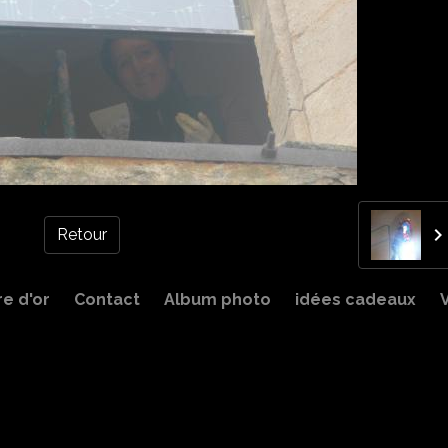
Retour
re d'or
Contact
Album photo
idées cadeaux