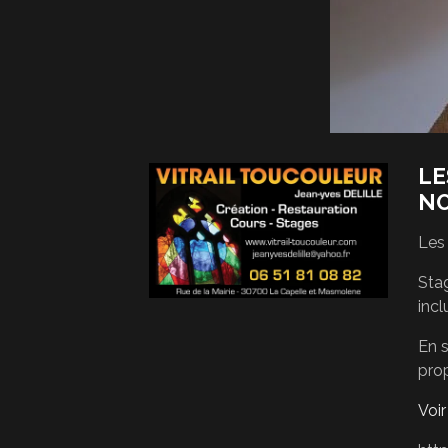
LE
N
Les
Stag
incl
En s
pro
Voi