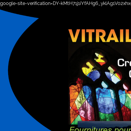
google-site-verification=DY-kMtH71j1iYfAHg6_yklAg1V