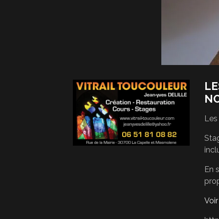
LE
N
Les
Stag
incl
En s
pro
Voi