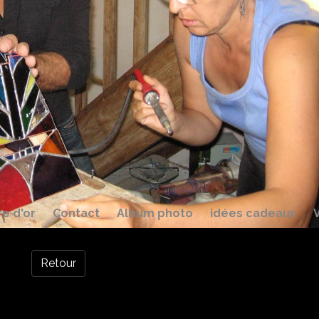
re d'or
Contact
Album photo
idées cadeaux
Retour