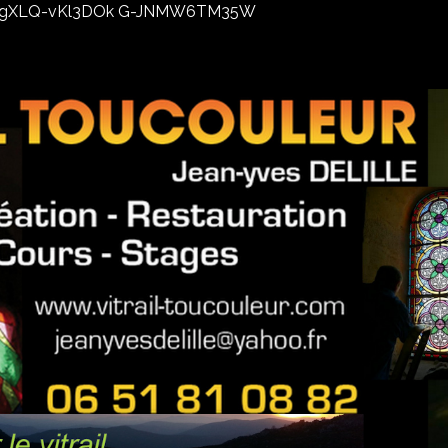
02xhxgXLQ-vKl3DOk G-JNMW6TM35W